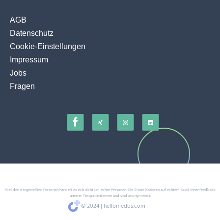
AGB
Datenschutz
Cookie-Einstellungen
Impressum
Jobs
Fragen
*Bei den dargestellten Personen handelt es sich nicht um echte Personen. Die Zitate basieren auf echtem Kund:innenfeedback
unserer Testpatient:innen und sind anonymisiert.
© 2024 | hellomedos.com